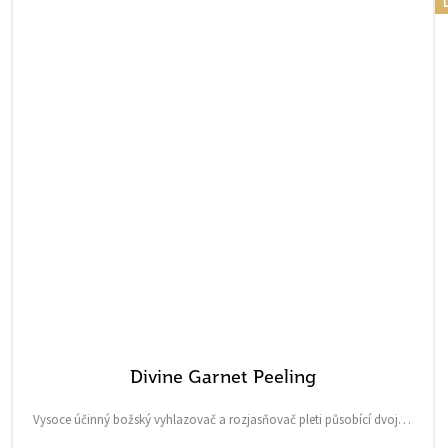
L
Divine Garnet Peeling
Vysoce účinný božský vyhlazovač a rozjasňovač pleti působící dvojím
způsobem, chemicky i mechanicky pomocí několika nejjemnějších