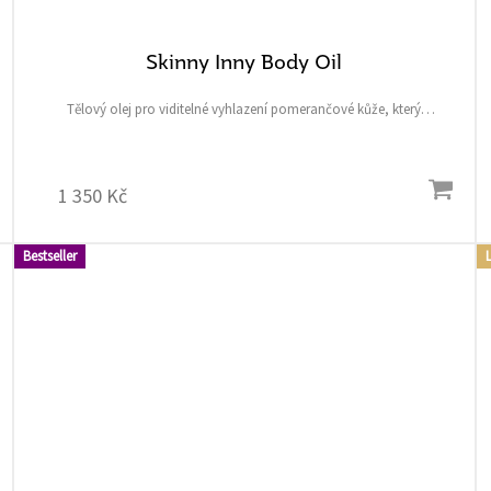
Skinny Inny Body Oil
Tělový olej pro viditelné vyhlazení pomerančové kůže, který
zanechává pokožku jemnou, hydratovanou, rozzářenou a plnou
zdraví. Obsah: 100 ml
1 350 Kč
Bestseller
L