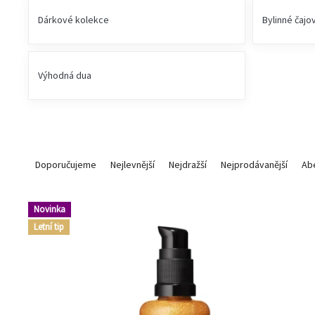
Dárkové kolekce
Bylinné čajo
Výhodná dua
Ř
a
Doporučujeme
Nejlevnější
Nejdražší
Nejprodávanější
Ab
z
e
V
n
Novinka
ý
í
Letní tip
p
p
i
r
s
o
p
d
r
u