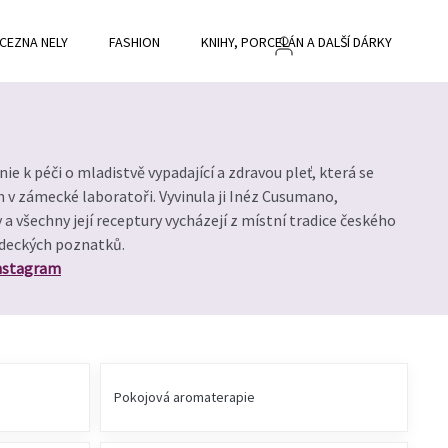
CEZNA NELY
FASHION
KNIHY, PORCELÁN A DALŠÍ DÁRKY
BL
nie k péči o mladistvě vypadající a zdravou pleť, která se
h v zámecké laboratoři. Vyvinula ji Inéz Cusumano,
a všechny její receptury vycházejí z místní tradice českého
ědeckých poznatků.
nstagram
Pokojová aromaterapie