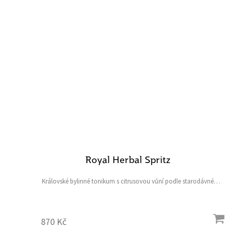
Royal Herbal Spritz
Královské bylinné tonikum s citrusovou vůní podle starodávné
receptury „vody maďarské královny“ pro vyrovnání pH, účinnou
hydrataci, dočištění, zklidnění a osvěžení pleti...
870 Kč