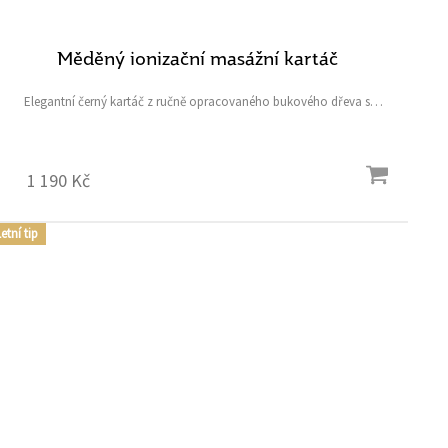
Měděný ionizační masážní kartáč
Elegantní černý kartáč z ručně opracovaného bukového dřeva s
kančími a měděnými štětinami je určený k účinnému suchému
kartáčování pro zářivou pokožku celého těla. Rozměr: 13 x...
1 190 Kč
etní tip