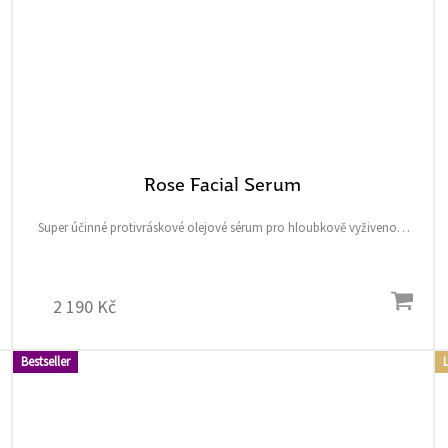
Rose Facial Serum
Super účinné protivráskové olejové sérum pro hloubkově vyživenou,
zpevněnou a mladistvou pleť. Rychle se vstřebává, nezanechává
mastný pocit a poskytuje potřebnou péči pro...
2 190 Kč
Bestseller
L