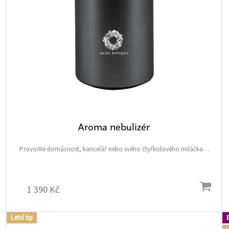
Aroma nebulizér
Provoňte domácnost, kancelář nebo svého čtyřkolového miláčka a
povzneste každodenní chvíle na spa úroveň. Elegantní, černý, dobíjecí
nebulizér jemně rozprašuje čistý, neředěný...
1 390 Kč
Letní tip
B