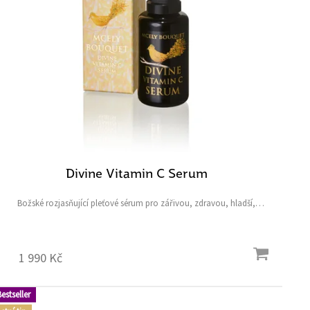
Divine Vitamin C Serum
Božské rozjasňující pleťové sérum pro zářivou, zdravou, hladší,
pevnější a hydratovanou pleť s třemi mocnými aktivními
ingrediencemi - 20 % vitaminem C, hydratační kyselinou...
1 990 Kč
estseller