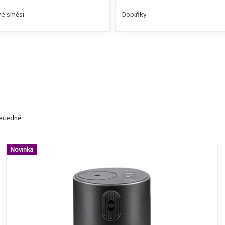
vé směsi
Doplňky
ecedně
Novinka