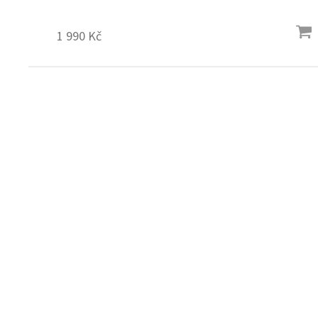
stárnutí pleti. Zásadní produkt v péči o zdravou a...
1 990 Kč