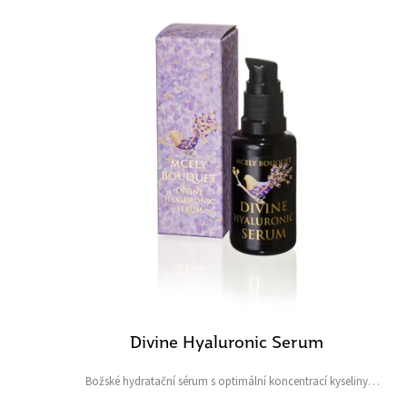
Divine Hyaluronic Serum
Božské hydratační sérum s optimální koncentrací kyseliny
hyaluronové pro okamžitou hydrataci a prevenci předčasného