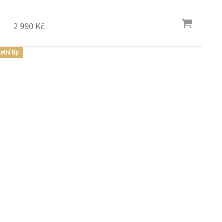
2 990 Kč
etní tip