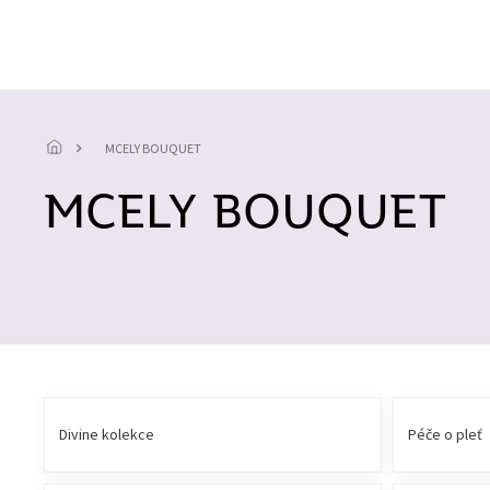
Přejít
na
obsah
MCELY BOUQUET
MCELY BOUQUET
Divine kolekce
Péče o pleť