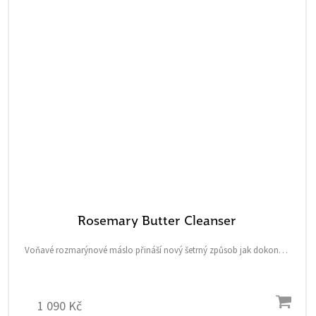
Rosemary Butter Cleanser
Voňavé rozmarýnové máslo přináší nový šetrný způsob jak dokonale
odlíčit pleť bez vysušení a pnutí. Tento jemný balzám šetrně a
efektivně rozpouští make-up, voděodolné...
1 090 Kč