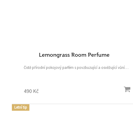
Lemongrass Room Perfume
Čistě přírodní pokojový parfém s povzbuzující a osvěžující vůní
citronové trávy příjemně a dlouhodobě provoní a pročistí vzduch
vašeho domova či kanceláře. Obsah: 100 ml
490 Kč
Letní tip