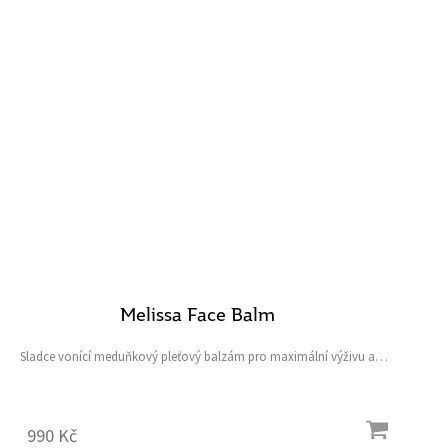
Melissa Face Balm
Sladce vonící meduňkový pleťový balzám pro maximální výživu a
sametově jemnou pleť Obsah: 50 ml
990 Kč