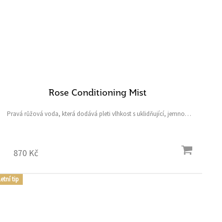
Rose Conditioning Mist
Pravá růžová voda, která dodává pleti vlhkost s uklidňující, jemnou
vůní pro vyrovnání pH, účinnou hydrataci, dočištění, zklidnění a
osvěžení pleti kdykoliv v průběhu...
870 Kč
etní tip