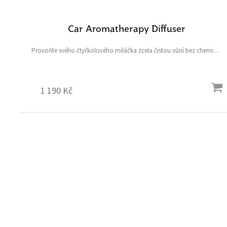
Car Aromatherapy Diffuser
Provoňte svého čtyřkolového miláčka zcela čistou vůní bez chemie a
povzneste vaši jízdu na spa úroveň.
1 190 Kč