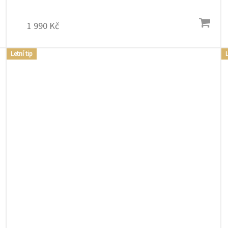
frakcí granátu (minerálu). Inspirován...
1 990 Kč
Letní tip
L