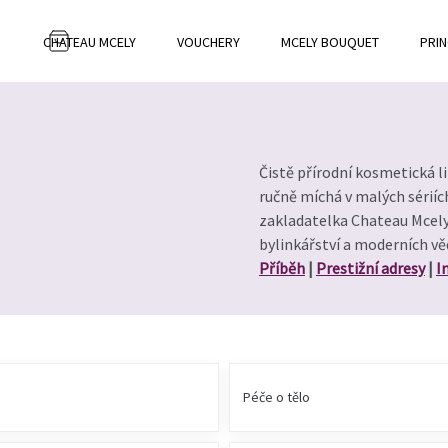
CHATEAU MCELY
VOUCHERY
MCELY BOUQUET
PRIN
NÁKUPNÍ
KOŠÍK
Čistě přírodní kosmetická li
ručně míchá v malých sériíc
zakladatelka Chateau Mcely 
bylinkářství a moderních v
Příběh
|
Prestižní adresy
|
I
Péče o tělo