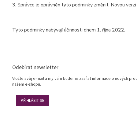
3. Správce je oprávněn tyto podmínky změnit. Novou verzi 
Tyto podmínky nabývají účinnosti dnem 1. října 2022.
Z
á
p
a
Odebírat newsletter
t
í
Vložte svůj e-mail a my vám budeme zasílat informace o nových pro
našem e-shopu.
PŘIHLÁSIT SE