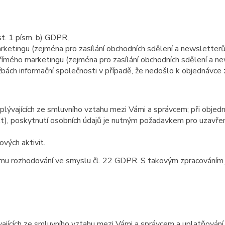
t. 1 písm. b) GDPR,
etingu (zejména pro zasílání obchodních sdělení a newsletterů)
ímého marketingu (zejména pro zasílání obchodních sdělení a new
bách informační společnosti v případě, že nedošlo k objednávce 
yplývajících ze smluvního vztahu mezi Vámi a správcem; při objed
t), poskytnutí osobních údajů je nutným požadavkem pro uzavření
ových aktivit.
ímu rozhodování ve smyslu čl. 22 GDPR. S takovým zpracováním j
ajících ze smluvního vztahu mezi Vámi a správcem a uplatňování