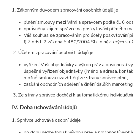
1. Zákonným důvodem zpracování osobních údajů je
plnění smlouvy mezi Vámi a správcem podle čl. 6 ods
oprávněný zájem správce na poskytování přímého mark
Váš souhlas se zpracováním pro účely poskytování př
§ 7 odst. 2 zákona č. 480/2004 Sb., o některých služ
2. Účelem zpracování osobních údajů je
vyřízení Vaší objednávky a výkon práv a povinností v
úspěšné vyřízení objednávky (jméno a adresa, kontak
možné smlouvu uzavřít či jí ze strany správce plnit,
zasílání obchodních sdělení a činění dalších marketing
3. Ze strany správce dochází k automatickému individuáln
IV.
Doba uchovávání údajů
1. Správce uchovává osobní údaje
po dobu nezbytnou k výkonu práv a povinností vyplýv