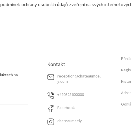
podmínek ochrany osobních údajů zveřejní na svých internetovýc
Přihlá
Kontakt
Regis
duktech na
reception
@
chateaumcel
y.com
Histo
Adre
+420325600000
Odhlá
Facebook
chateaumcely