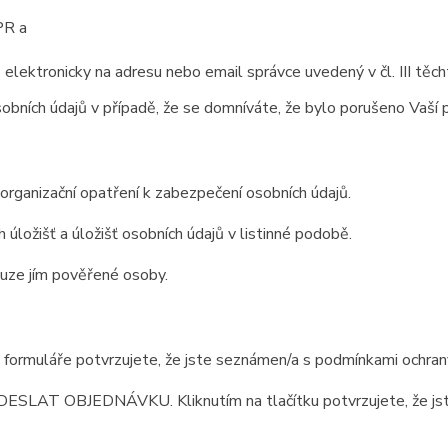
PR a
lektronicky na adresu nebo email správce uvedený v čl. III těc
obních údajů v případě, že se domníváte, že bylo porušeno Vaší p
 organizační opatření k zabezpečení osobních údajů.
 úložišť a úložišť osobních údajů v listinné podobě.
ouze jím pověřené osoby.
ormuláře potvrzujete, že jste seznámen/a s podmínkami ochrany 
 ODESLAT OBJEDNÁVKU. Kliknutím na tlačítku potvrzujete, že jst