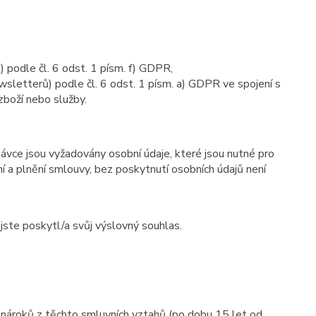
 podle čl. 6 odst. 1 písm. f) GDPR,
sletterů) podle čl. 6 odst. 1 písm. a) GDPR ve spojení s
zboží nebo služby.
návce jsou vyžadovány osobní údaje, které jsou nutné pro
 a plnění smlouvy, bez poskytnutí osobních údajů není
ste poskytl/a svůj výslovný souhlas.
 nároků z těchto smluvních vztahů (po dobu 15 let od