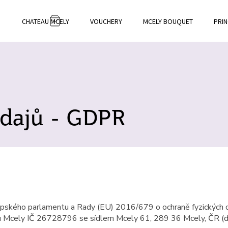
CHATEAU MCELY
VOUCHERY
MCELY BOUQUET
PRIN
NÁKUPNÍ
KOŠÍK
dajů - GDPR
ropského parlamentu a Rady (EU) 2016/679 o ochraně fyzických o
au Mcely IČ 26728796 se sídlem Mcely 61, 289 36 Mcely, ČR (dá