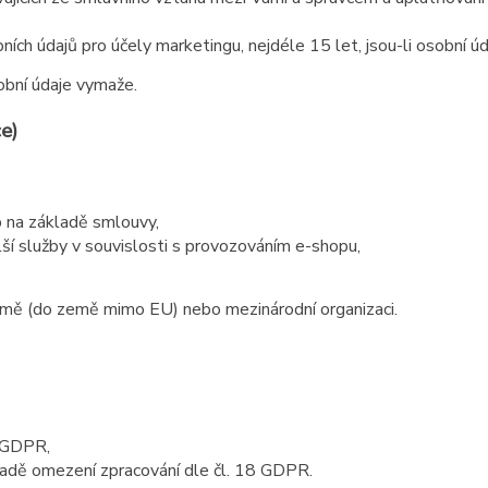
ích údajů pro účely marketingu, nejdéle 15 let, jsou-li osobní ú
obní údaje vymaže.
e)
eb na základě smlouvy,
lší služby v souvislosti s provozováním e-shopu,
země (do země mimo EU) nebo mezinárodní organizaci.
5 GDPR,
padě omezení zpracování dle čl. 18 GDPR.