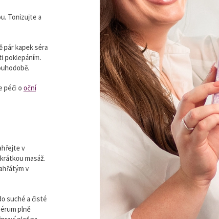
ou. Tonizujte a
ě pár kapek séra
eti poklepáním.
louhodobě.
e péči o
oční
hřejte v
 krátkou masáž.
ahřátým v
do suché a čisté
 sérum plně