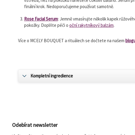
vstřebá, než na pokožku nanesete cokoliv dalšího. Sérum při
finální krok. Nedoporučujeme používat samotně.
Rose Facial Serum
: Jemně vmasírujte několik kapek růžovéh
pokožky. Doplňte péči o
oční rakytníkový balzám
.
Více o MCELY BOUQUET a rituálech se dočtete na našem
blogu
Kompletní ingredience
Z
á
p
a
Odebírat newsletter
t
í