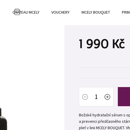
CHATEAU MCELY
VOUCHERY
MCELY BOUQUET
PRIN
NÁKUPNÍ
KOŠÍK
1 990 Kč
Měrná
cena:
Božské hydratační sérum s op
a prevenci předčasného stárnu
pleť v linii MCELY BOUQUET. V