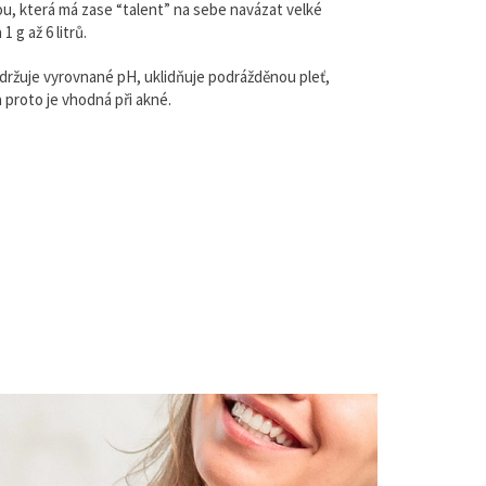
u, která má zase “talent” na sebe navázat velké
1 g až 6 litrů.
držuje vyrovnané pH, uklidňuje podrážděnou pleť,
a proto je vhodná při akné.