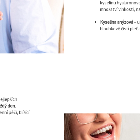
kyselinu hyaluronovo
množství vlhkosti, na 
Kyselina anýzová
– u
hloubkově čistí pleť 
ejlepších
aždý den
.
ní péči, blížící