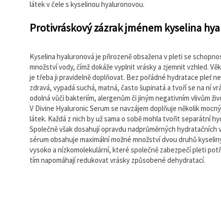
látek v čele s kyselinou hyaluronovou.
Protivráskový zázrak jménem kyselina hy
Kyselina hyaluronová je přirozeně obsažena v pleti se schopnos
množství vody, čímž dokáže vyplnit vrásky a zjemnit vzhled. V
je třeba ji pravidelně doplňovat. Bez pořádné hydratace pleť 
zdravá, vypadá suchá, matná, často šupinatá a tvoří se na ní vr
odolná vůči bakteriím, alergenům či jiným negativním vlivům živ
V Divine Hyaluronic Serum se navzájem doplňuje několik mocný
látek. Každá z nich by už sama o sobě mohla tvořit separátní hy
Společně však dosahují opravdu nadprůměrných hydratačních 
sérum obsahuje maximální možné množství dvou druhů kyseliny
vysoko a nízkomolekulární, které společně zabezpečí pleti pot
tím napomáhají redukovat vrásky způsobené dehydratací.