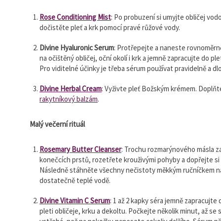
Rose Conditioning Mist
: Po probuzení si umyjte obličej vod
dočistěte pleť a krk pomocí pravé růžové vody.
Divine Hyaluronic Serum
: Protřepejte a naneste rovnoměrn
na očištěný obličej, oční okolí i krk a jemně zapracujte do pl
Pro viditelné účinky je třeba sérum používat pravidelně a d
Divine Herbal Cream
: Vyživte pleť Božským krémem. Doplňt
rakytníkový balzám
.
Malý večerní rituál
Rosemary
Butter
Cleanser
: Trochu rozmarýnového másla za
konečcích prstů, rozetřete krouživými pohyby a dopřejte si
Následně stáhněte všechny nečistoty měkkým ručníčkem n
dostatečně teplé vodě.
Divine Vitamin C Serum
: 1 až 2 kapky séra jemně zapracujte 
pleti obličeje, krku a dekoltu. Počkejte několik minut, až se