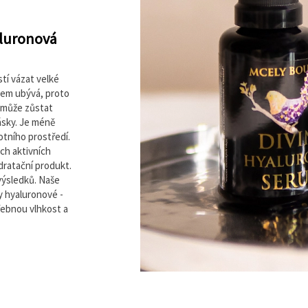
aluronová
tí vázat velké
ěkem ubývá, proto
nemůže zůstat
ásky. Je méně
otního prostředí.
ch aktivních
dratační produkt.
výsledků. Naše
 hyaluronové -
řebnou vlhkost a