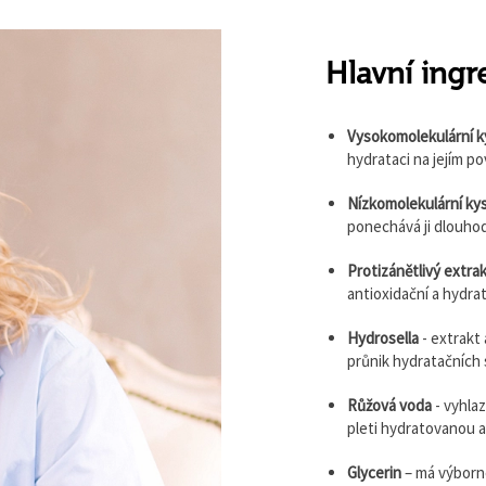
Hlavní ingr
Vysokomolekulární k
hydrataci na jejím po
Nízkomolekulární ky
ponechává ji dlouhod
Protizánětlivý extrak
antioxidační a hydrat
Hydrosella
- extrakt 
průnik hydratačních 
Růžová voda
- vyhla
pleti hydratovanou a
Glycerin
– má výborn