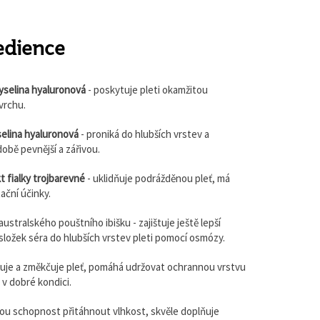
edience
yselina hyaluronová
- poskytuje pleti okamžitou
vrchu.
selina hyaluronová
- proniká do hlubších vrstev a
obě pevnější a zářivou.
t fialky trojbarevné
- uklidňuje podrážděnou pleť, má
ační účinky.
australského pouštního ibišku - zajištuje ještě lepší
složek séra do hlubších vrstev pleti pomocí osmózy.
zuje a změkčuje pleť, pomáhá udržovat ochrannou vrstvu
 v dobré kondici.
ou schopnost přitáhnout vlhkost, skvěle doplňuje