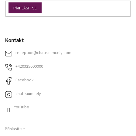
PŘIHLÁSIT SE
Kontakt
reception
@
chateaumcely.com
+420325600000
Facebook
chateaumcely
YouTube
Přihlásit se