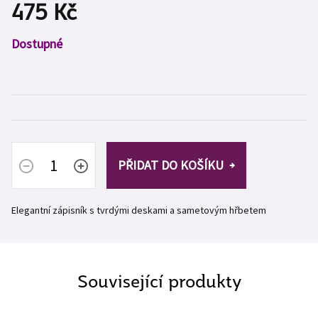
475 Kč
Měrná
Dostupné
cena:
PŘIDAT DO KOŠÍKU
Elegantní zápisník s tvrdými deskami a sametovým hřbetem
Související produkty