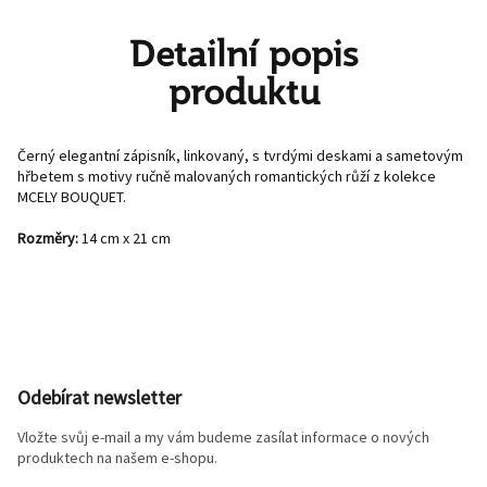
Detailní popis
produktu
Černý elegantní zápisník, linkovaný, s tvrdými deskami a sametovým
hřbetem s motivy ručně malovaných romantických růží z kolekce
MCELY BOUQUET.
Rozměry:
14 cm x 21 cm
Z
á
p
Odebírat newsletter
a
t
Vložte svůj e-mail a my vám budeme zasílat informace o nových
í
produktech na našem e-shopu.