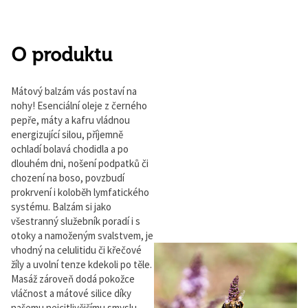
O produktu
Mátový balzám vás postaví na
nohy! Esenciální oleje z černého
pepře, máty a kafru vládnou
energizující silou, příjemně
ochladí bolavá chodidla a po
dlouhém dni, nošení podpatků či
chození na boso, povzbudí
prokrvení i koloběh lymfatického
systému. Balzám si jako
všestranný služebník poradí i s
otoky a namoženým svalstvem, je
vhodný na celulitidu či křečové
žíly a uvolní tenze kdekoli po těle.
Masáž zároveň dodá pokožce
vláčnost a mátové silice díky
našemu nejcitlivějšímu smyslu,