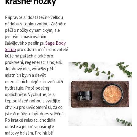
krásné nožky
Připravte si dostatečně velkou
nádobu s teplou vodou. Začněte
péči o nožky dynamickým, ale
jemným vmasírováním
šalvějového peelingu
Sage Body
Scrub
pro odstranění zrohovatělé
kůže na patách a také pro
prokrvení, regeneraci a hojení.
Jojobový olej, výtažky pěti
místních bylin a devět
esenciálních olejů zároveň kůži
hydratuje. Poté peeling
opláchněte. Vychutnejte si
teplou lázeň nohou a využijte
chvilku pro uvědomění si, za co
jste či můžete být dnes vděčná.
Po krátké relaxaci chodidla
osušte a jemně vmasírujte
mátový balzám. Pro hlubší