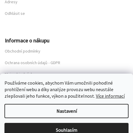
Adresy
Odhlásit se
Informace o nákupu
Obchodní podmínky
Ochrana osobních údajů - GDPR
Moje objednávka
Používáme cookies, abychom Vám umožnili pohodlné
prohlížení webu a díky analýze provozu webu neustále
zlepšovali jeho funkce, výkon a použitelnost.
Více informací
Copyright 2026
Chateau Mcely Online Boutique
. Všechna práva
vyhrazena.
Nastavení
Grafický návrh vytvořil a nakódoval
Shoptak.cz
Souhlasím
Vytvořil Shoptet