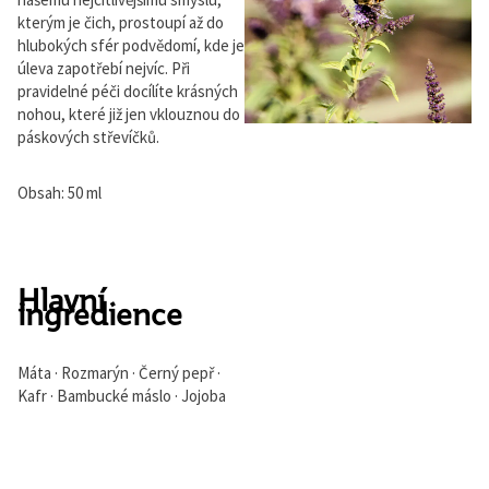
kterým je čich, prostoupí až do
hlubokých sfér podvědomí, kde je
úleva zapotřebí nejvíc. Při
pravidelné péči docílíte krásných
nohou, které již jen vklouznou do
páskových střevíčků.
Obsah: 50 ml
Hlavní
ingredience
Máta · Rozmarýn · Černý pepř ·
Kafr · Bambucké máslo · Jojoba