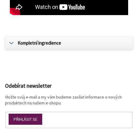
Kompletní ingredience
Z
á
p
Odebírat newsletter
a
t
Vložte svůj e-mail a my vám budeme zasílat informace o nových
í
produktech na našem e-shopu.
PŘIHLÁSIT SE