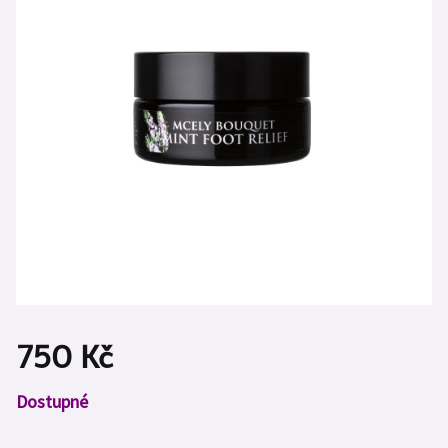
750 Kč
Měrná
Dostupné
cena: