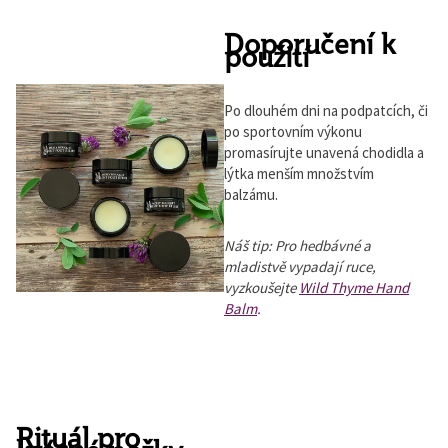
Doporučení k
použití
Po dlouhém dni na podpatcích, či
po sportovním výkonu
promasírujte unavená chodidla a
lýtka menším množstvím
balzámu.
Náš tip: Pro hedbávné a
mladistvě vypadají ruce,
vyzkoušejte
Wild Thyme Hand
Balm
.
Rituál pro