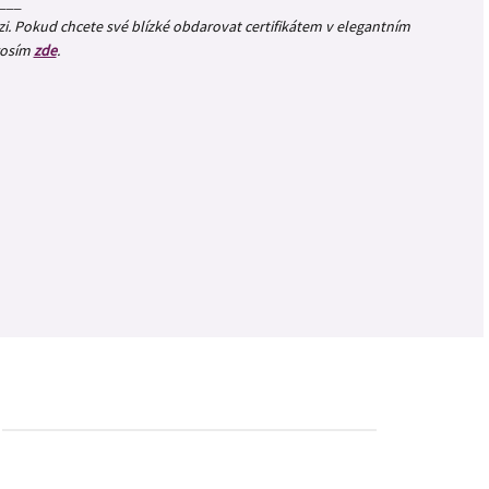
___
zi. Pokud chcete své blízké obdarovat certifikátem v elegantním
rosím
zde
.