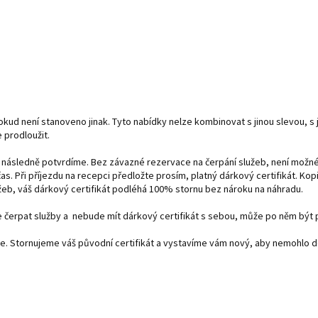
okud není stanoveno jinak. Tyto nabídky nelze kombinovat s jinou slevou, s
 prodloužit.
ásledně potvrdíme. Bez závazné rezervace na čerpání služeb, není možné 
. Při příjezdu na recepci předložte prosím, platný dárkový certifikát. Kopi
žeb, váš dárkový certifikát podléhá 100% stornu bez nároku na náhradu.
ede čerpat služby a nebude mít dárkový certifikát s sebou, může po něm být
te. Stornujeme váš původní certifikát a vystavíme vám nový, aby nemohlo do