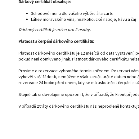
Dárkový certifikát obsahuje:
3chodové menu dle vašeho výběru à la carte
Láhev moravského vína, nealkoholické nápoje, kávu a čaj
​Dárkový certifikát je určen pro 2 osoby.
Platnost a čerpání dárkového certifikátu:
Platnost dárkového certifikátu je 12 měsíců od data vystavení, p
pokud není domluveno jinak. Platnost dárkového certifikátu nelze
Prosíme o rezervace vybraného termínu předem. Rezervaci vám n
vyhovět vaší žádosti, nemůžeme však zaručit určité datum nebo čas
rezervace 24 hodin před dnem, kdy se má uskutečnit čerpání slu
Stejně tak si dovolujeme upozornit, že v případě, že klient přij
V případě ztráty dárkového certifikátu nás neprodleně kontaktuj
Z