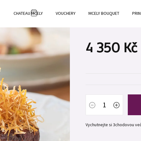
CHATEAU MCELY
VOUCHERY
MCELY BOUQUET
PRIN
NÁKUPNÍ
KOŠÍK
4 350 Kč
Měrná
cena:
Vychutnejte si 3chodovou veče