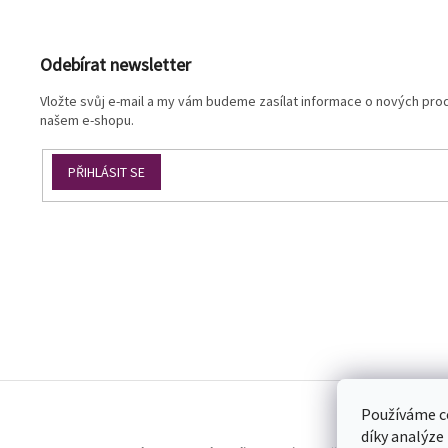
á
p
a
Odebírat newsletter
t
í
Vložte svůj e-mail a my vám budeme zasílat informace o nových pro
našem e-shopu.
PŘIHLÁSIT SE
Používáme c
díky analýze