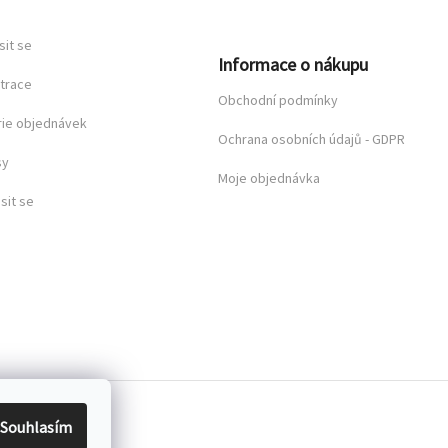
sit se
Informace o nákupu
trace
Obchodní podmínky
rie objednávek
Ochrana osobních údajů - GDPR
sy
Moje objednávka
sit se
Souhlasím