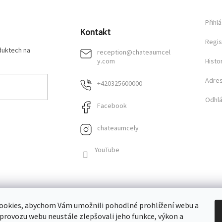
Přihlá
Kontakt
Regis
duktech na
reception
@
chateaumcel
y.com
Histo
Adre
+420325600000
Odhlá
Facebook
chateaumcely
YouTube
ookies, abychom Vám umožnili pohodlné prohlížení webu a
 provozu webu neustále zlepšovali jeho funkce, výkon a