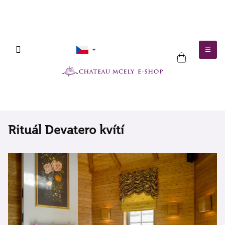
Přejít
na
obsah
NÁKUPNÍ
KOŠÍK
Rituál Devatero kvítí