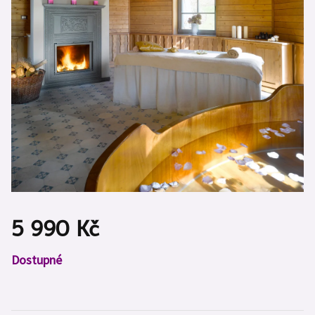
5 990 Kč
Měrná
Dostupné
cena: