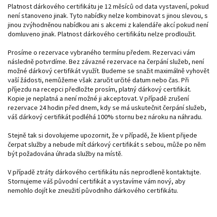
Platnost dárkového certifikátu je 12 měsíců od data vystavení, pokud
není stanoveno jinak. Tyto nabídky nelze kombinovat s jinou slevou, s
jinou zvýhodněnou nabídkou ani s akcemi z kalendáře akcí pokud není
domluveno jinak. Platnost dárkového certifikátu nelze prodloužit.
Prosíme o rezervace vybraného termínu předem. Rezervaci vám
následně potvrdíme. Bez závazné rezervace na čerpání služeb, není
možné dárkový certifikát využít. Budeme se snažit maximálně vyhovět
vaší žádosti, nemůžeme však zaručit určité datum nebo čas. Při
příjezdu na recepci předložte prosím, platný dárkový certifikát.
Kopie je neplatná a není možné ji akceptovat. V případě zrušení
rezervace 24 hodin před dnem, kdy se má uskutečnit čerpání služeb,
váš dárkový certifikát podléhá 100% stornu bez nároku na náhradu.
Stejně tak si dovolujeme upozornit, že v případě, že klient přijede
čerpat služby a nebude mít dárkový certifikát s sebou, může po něm
být požadována úhrada služby na místě.
V případě ztráty dárkového certifikátu nás neprodleně kontaktujte.
Stornujeme váš původní certifikát a vystavíme vám nový, aby
nemohlo dojít ke zneužití původního dárkového certifikátu.