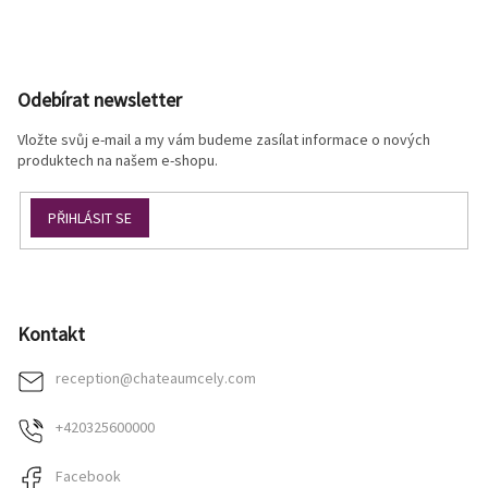
Z
á
p
Odebírat newsletter
a
t
Vložte svůj e-mail a my vám budeme zasílat informace o nových
í
produktech na našem e-shopu.
PŘIHLÁSIT SE
Kontakt
reception
@
chateaumcely.com
+420325600000
Facebook