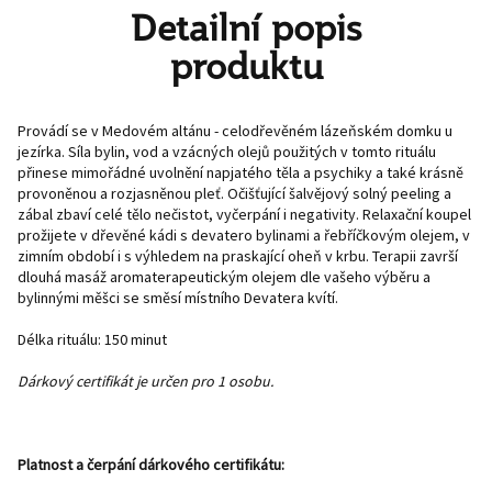
Detailní popis
produktu
Provádí se v Medovém altánu - celodřevěném lázeňském domku u
jezírka. Síla bylin, vod a vzácných olejů použitých v tomto rituálu
přinese mimořádné uvolnění napjatého těla a psychiky a také krásně
provoněnou a rozjasněnou pleť. Očišťující šalvějový solný peeling a
zábal zbaví celé tělo nečistot, vyčerpání i negativity. Relaxační koupel
prožijete v dřevěné kádi s devatero bylinami a řebříčkovým olejem, v
zimním období i s výhledem na praskající oheň v krbu. Terapii završí
dlouhá masáž aromaterapeutickým olejem dle vašeho výběru a
bylinnými měšci se směsí místního Devatera kvítí.
Délka rituálu: 150 minut
Dárkový certifikát je určen pro 1 osobu.
Platnost a čerpání dárkového certifikátu: