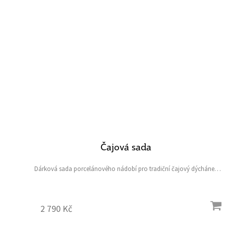
Čajová sada
Dárková sada porcelánového nádobí pro tradiční čajový dýchánek
malých princezen.
2 790 Kč