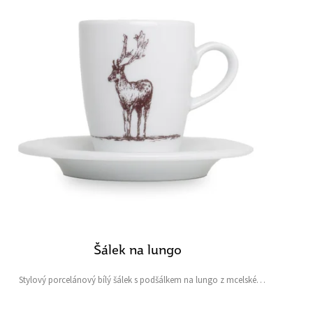
Šálek na lungo
Stylový porcelánový bílý šálek s podšálkem na lungo z mcelské
kolekce s daňkem a pštrosem