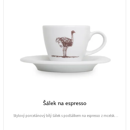
Šálek na espresso
Stylový porcelánový bílý šálek s podšálkem na espresso z mcelské
kolekce s daňkem a pštrosem