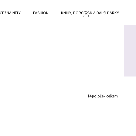
CEZNA NELY
FASHION
KNIHY, PORCELÁN A DALŠÍ DÁRKY
BL
14
položek celkem