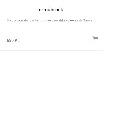
Termohrnek
Stylový porcelánový termohrnek z mcelské kolekce s daňkem a
pštrosem pro udržování optimální teploty teplých nápojů pro krásné
chvíle i na cestách.
690 Kč