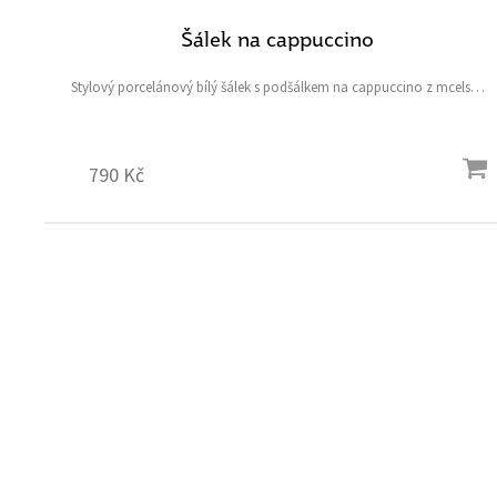
Šálek na cappuccino
Stylový porcelánový bílý šálek s podšálkem na cappuccino z mcelské
kolekce s daňkem a pštrosem a symbolickým srdíčkovým čtyřlístkem
pro štěstí
790 Kč