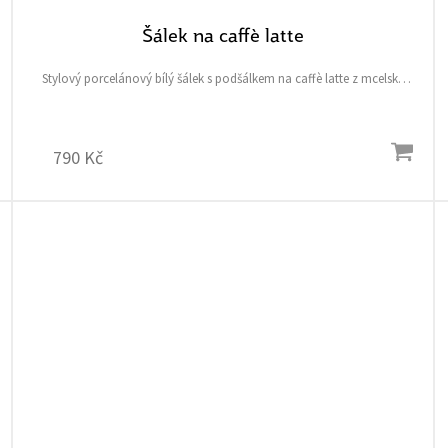
Šálek na caffè latte
Stylový porcelánový bílý šálek s podšálkem na caffè latte z mcelské
kolekce s daňkem a pštrosem a symbolickým srdíčkovým čtyřlístkem
pro štěstí
790 Kč