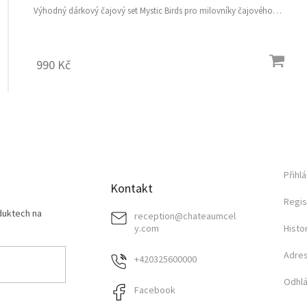
Výhodný dárkový čajový set Mystic Birds pro milovníky čajového
oddechu
990 Kč
O
v
l
á
d
a
Přihlá
Kontakt
c
í
Regis
duktech na
p
reception
@
chateaumcel
r
y.com
Histo
v
k
Adre
+420325600000
y
v
Odhlá
Facebook
ý
p