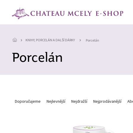
Přejít
na
obsah
KNIHY, PORCELÁN A DALŠÍ DÁRKY
Porcelán
Porcelán
Ř
a
Doporučujeme
Nejlevnější
Nejdražší
Nejprodávanější
Ab
z
e
V
n
ý
í
p