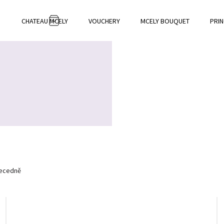
CHATEAU MCELY
VOUCHERY
MCELY BOUQUET
PRIN
NÁKUPNÍ
KOŠÍK
ecedně