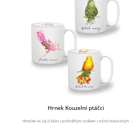
p
i
r
s
o
p
d
r
u
o
k
d
t
u
ů
k
t
ů
Hrnek Kouzelní ptáčci
Hrneček na čaj či kávu s pohodlným ouškem s ručně malovaným
motivem kouzelných květinových ptáčků Objem: 490 ml