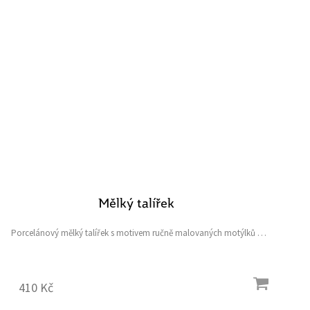
Mělký talířek
Porcelánový mělký talířek s motivem ručně malovaných motýlků a
princezny Nely ze Chateau Mcely.
410 Kč