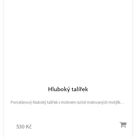
Hluboký talířek
Porcelánový hluboký talířek s motivem ručně malovaných motýlků a
princeznou Nely ze Chateau Mcely.
530 Kč