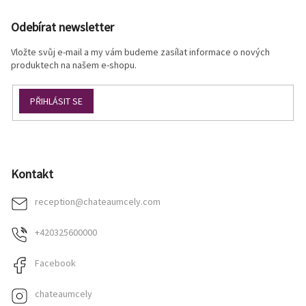
á
p
Odebírat newsletter
a
t
Vložte svůj e-mail a my vám budeme zasílat informace o nových
í
produktech na našem e-shopu.
PŘIHLÁSIT SE
Kontakt
reception
@
chateaumcely.com
+420325600000
Facebook
chateaumcely