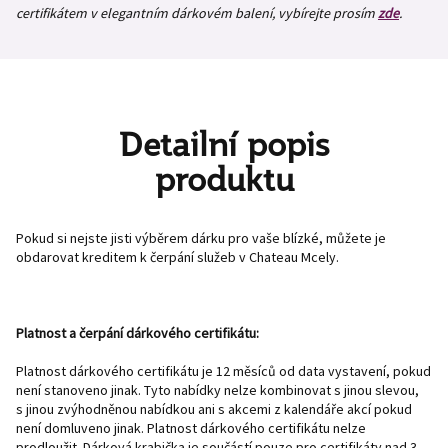
certifikátem v elegantním dárkovém balení, vybírejte prosím
zde
.
Detailní popis
produktu
Pokud si nejste jisti výběrem dárku pro vaše blízké, můžete je
obdarovat kreditem k čerpání služeb v Chateau Mcely.
Platnost a čerpání dárkového certifikátu:
Platnost dárkového certifikátu je 12 měsíců od data vystavení, pokud
není stanoveno jinak. Tyto nabídky nelze kombinovat s jinou slevou,
s jinou zvýhodněnou nabídkou ani s akcemi z kalendáře akcí pokud
není domluveno jinak. Platnost dárkového certifikátu nelze
prodloužit. Dárková krabička je součástí pouze pro certifikáty nad 3