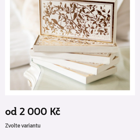
od
2 000 Kč
Měrná
Zvolte variantu
cena: