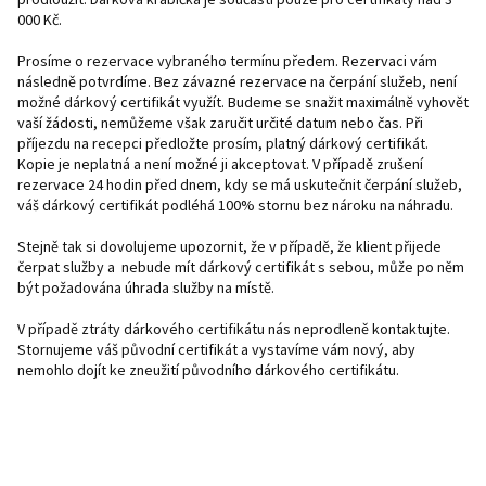
000 Kč.
Prosíme o rezervace vybraného termínu předem. Rezervaci vám
následně potvrdíme. Bez závazné rezervace na čerpání služeb, není
možné dárkový certifikát využít. Budeme se snažit maximálně vyhovět
vaší žádosti, nemůžeme však zaručit určité datum nebo čas. Při
příjezdu na recepci předložte prosím, platný dárkový certifikát.
Kopie je neplatná a není možné ji akceptovat. V případě zrušení
rezervace 24 hodin před dnem, kdy se má uskutečnit čerpání služeb,
váš dárkový certifikát podléhá 100% stornu bez nároku na náhradu.
Stejně tak si dovolujeme upozornit, že v případě, že klient přijede
čerpat služby a nebude mít dárkový certifikát s sebou, může po něm
být požadována úhrada služby na místě.
V případě ztráty dárkového certifikátu nás neprodleně kontaktujte.
Stornujeme váš původní certifikát a vystavíme vám nový, aby
nemohlo dojít ke zneužití původního dárkového certifikátu.
Z